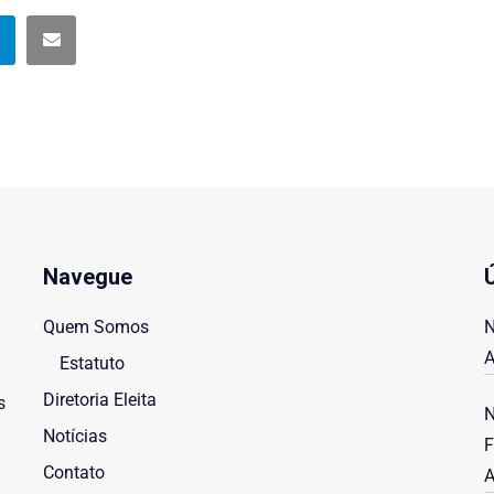
Navegue
Quem Somos
N
A
Estatuto
Diretoria Eleita
s
N
Notícias
F
Contato
A