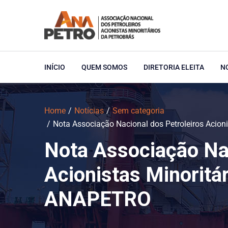
INÍCIO
QUEM SOMOS
DIRETORIA ELEITA
N
Home
Notícias
Sem categoria
Nota Associação Nacional dos Petroleiros Acion
Nota Associação Nac
Acionistas Minoritá
ANAPETRO