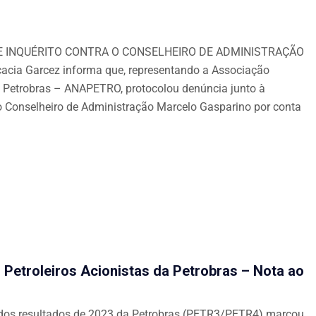
 INQUÉRITO CONTRA O CONSELHEIRO DE ADMINISTRAÇÃO
ia Garcez informa que, representando a Associação
da Petrobras – ANAPETRO, protocolou denúncia junto à
 Conselheiro de Administração Marcelo Gasparino por conta
etroleiros Acionistas da Petrobras – Nota ao
o dos resultados de 2023 da Petrobras (PETR3/PETR4) marcou